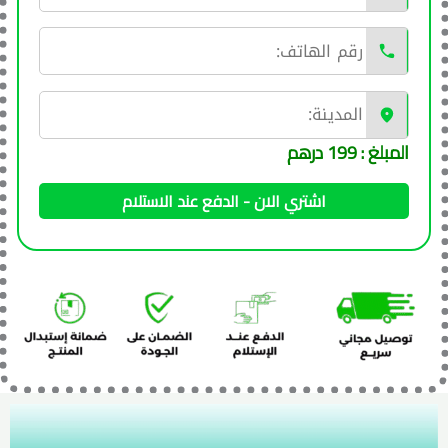
المبلغ : 199 درهم