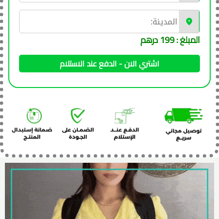
المبلغ : 199 درهم